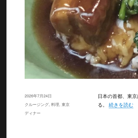
投
2026年7月24日
日本の首都、東京
稿
カ
“東京湾クル
クルージング
,
料理
,
東京
る。
続きを読む
日:
テ
タ
ディナー
ゴ
グ
リ
ー