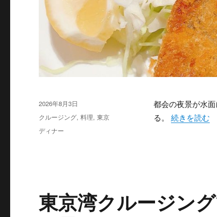
投
2026年8月3日
都会の夜景が水面
稿
カ
“東京湾で味
クルージング
,
料理
,
東京
る。
続きを読む
日:
テ
タ
ディナー
ゴ
グ
リ
ー
東京湾クルージング