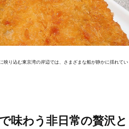
に映り込む東京湾の岸辺では、さまざまな船が静かに揺れてい
わう極上ディナー付きクルージングの非日常体験” の
で味わう非日常の贅沢と