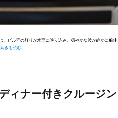
は、ビル群の灯りが水面に映り込み、穏やかな波が静かに船体
“東京湾クルージングで味わう非日常の極上ディナー体験” の
。
続きを読む
ディナー付きクルージン