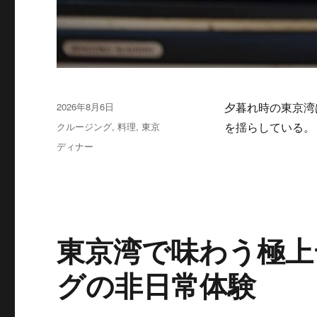
投
2026年8月6日
夕暮れ時の東京湾
稿
カ
クルージング
,
料理
,
東京
を揺らしている
日:
テ
タ
ディナー
ゴ
グ
リ
ー
東京湾で味わう極上
グの非日常体験