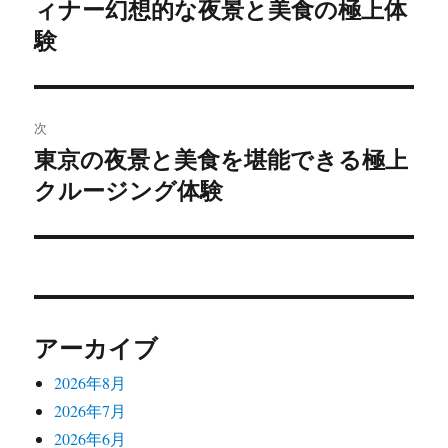
ィナー幻想的な夜景と美食の極上体
の
ナ
投
験
ビ
稿:
ゲ
次
ー
東京の夜景と美食を堪能できる極上
次
シ
クルージング体験
の
投
ョ
稿:
ン
アーカイブ
2026年8月
2026年7月
2026年6月