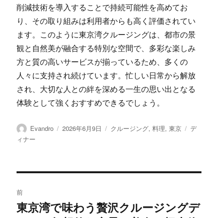
削減技術を導入することで持続可能性を高めてお
り、その取り組みは利用者からも高く評価されてい
ます。このように東京湾クルージングは、都市の景
観と自然美が融合する特別な空間で、多彩な楽しみ
方と質の高いサービスが揃っているため、多くの
人々に支持され続けています。忙しい日常から解放
され、大切な人との絆を深める一生の思い出となる
体験として強くおすすめできるでしょう。
投
投
カ
タ
Evandro
2026年6月9日
クルージング
,
料理
,
東京
デ
稿
稿
テ
グ
ィナー
者
日:
ゴ
リ
ー
投
前
稿
東京湾で味わう贅沢クルージングデ
前