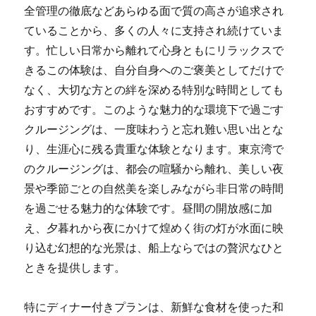
全管理の徹底などあらゆる面で質の高さが追求され
ていることから、多くの人々に支持され続けていま
す。忙しい日常から離れて心身ともにリラックスで
きるこの体験は、自分自身へのご褒美としてだけで
なく、大切な方との絆を深める特別な時間としても
おすすめです。このような魅力的な環境下で過ごす
クルージングは、一度味わうと忘れ難い思い出とな
り、生涯心に残る貴重な体験となります。東京湾で
のクルージングは、都会の喧騒から離れ、美しい夜
景や季節ごとの自然美を楽しみながら非日常の時間
を過ごせる魅力的な体験です。昼間の開放感に加
え、夕暮れから夜にかけて煌めく街の灯が水面に映
り込む幻想的な光景は、船上ならではの贅沢なひと
ときを提供します。
特にディナー付きプランは、新鮮な食材を使った和