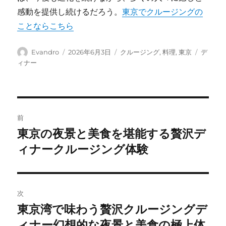
感動を提供し続けるだろう。
東京でクルージングの
ことならこちら
投
投
カ
タ
Evandro
2026年6月3日
クルージング
,
料理
,
東京
デ
稿
稿
テ
グ
ィナー
者
日:
ゴ
リ
ー
投
前
稿
東京の夜景と美食を堪能する贅沢デ
前
の
ィナークルージング体験
ナ
投
ビ
稿:
ゲ
次
東京湾で味わう贅沢クルージングデ
次
ー
の
ィナー幻想的な夜景と美食の極上体