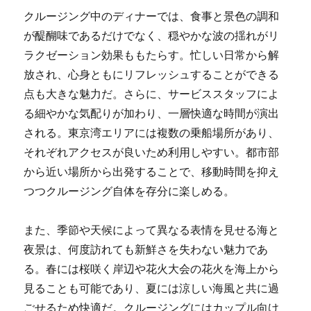
クルージング中のディナーでは、食事と景色の調和
が醍醐味であるだけでなく、穏やかな波の揺れがリ
ラクゼーション効果ももたらす。忙しい日常から解
放され、心身ともにリフレッシュすることができる
点も大きな魅力だ。さらに、サービススタッフによ
る細やかな気配りが加わり、一層快適な時間が演出
される。東京湾エリアには複数の乗船場所があり、
それぞれアクセスが良いため利用しやすい。都市部
から近い場所から出発することで、移動時間を抑え
つつクルージング自体を存分に楽しめる。
また、季節や天候によって異なる表情を見せる海と
夜景は、何度訪れても新鮮さを失わない魅力であ
る。春には桜咲く岸辺や花火大会の花火を海上から
見ることも可能であり、夏には涼しい海風と共に過
ごせるため快適だ。クルージングにはカップル向け