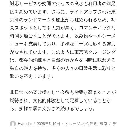
対応サービスや交通アクセスの良さも利用者の満足
度を高めています。さらに、ライトアップされた東
京湾のランドマークを船上から眺められるため、写
真スポットとしても人気が高く、ロマンティックな
時間を過ごすことができます。飲み物やヘルシーメ
ニューも充実しており、多様なニーズに応える努力
がなされています。このように東京湾クルージング
は、都会的洗練さと自然の豊かさを同時に味わえる
独自の魅力を持ち、多くの人々の日常生活に彩りと
潤いを添えています。
非日常への架け橋として今後も需要が高まることが
期待され、文化的体験として定着していることか
ら、多様な層に支持され続けるでしょう。
投
投
カ
タ
Evandro
2026年5月9日
クルージング
,
料理
,
東京
デ