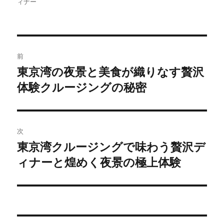
稿
稿
テ
グ
ィナー
者
日:
ゴ
リ
ー
投
前
稿
東京湾の夜景と美食が織りなす贅沢
前
体験クルージングの秘密
の
ナ
投
ビ
稿:
ゲ
次
東京湾クルージングで味わう贅沢デ
次
ー
ィナーと煌めく夜景の極上体験
の
シ
投
稿:
ョ
ン